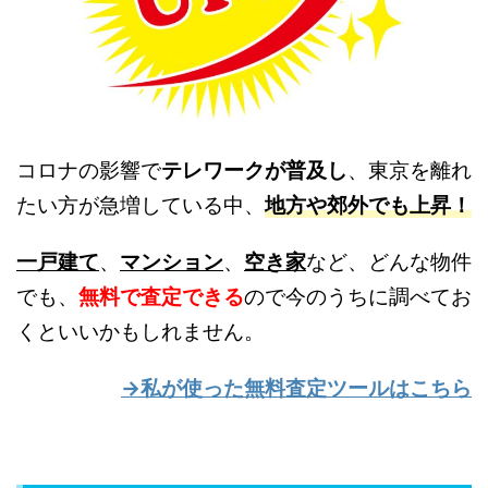
コロナの影響で
テレワークが普及し
、東京を離れ
たい方が急増している中、
地方や郊外でも上昇！
一戸建て
、
マンション
、
空き家
など、どんな物件
でも、
無料で査定できる
ので今のうちに調べてお
くといいかもしれません。
→私が使った無料査定ツールはこちら