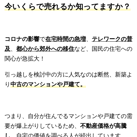
今いくらで売れるか知ってますか？
コロナの影響
で
在宅時間の急増
、
テレワークの普
及
、
都心から郊外への移住
など、国民の住宅への
関心が急拡大！
引っ越しを検討中の方に人気なのは断然、新築よ
り
中古のマンションや戸建て。
つまり、自分が住んでるマンションや戸建ての需
要が爆上がりしているため、
不動産価格が高騰
し
、自宅の価値を調べる人が続出しています。